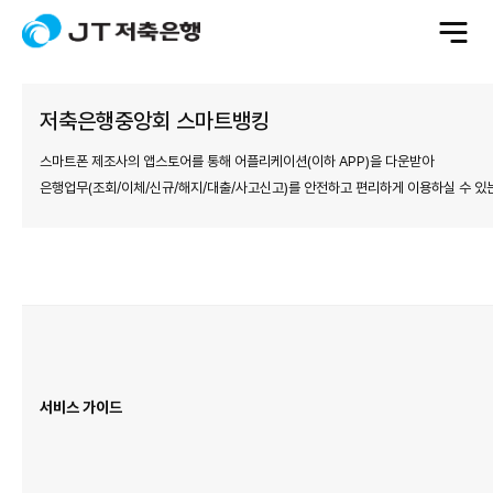
전
체
메
뉴
열
기
저축은행중앙회 스마트뱅킹
스마트폰 제조사의 앱스토어를 통해 어플리케이션(이하 APP)을 다운받아
은행업무(조회/이체/신규/해지/대출/사고신고)를 안전하고 편리하게 이용하실 수 있
서
비
스
소
개
표
이
며
서
서비스 가이드
비
스
가
이
드,
주
요
서