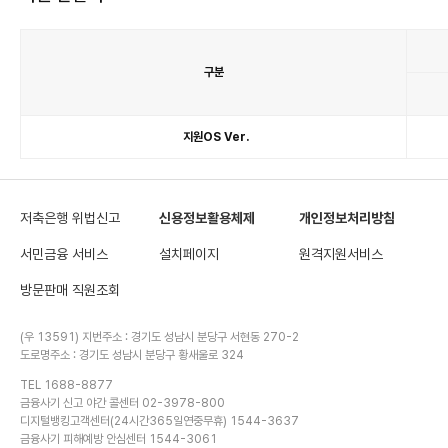
구분
지
원
지원OS Ver.
단
말
기
표
이
며
구
분,
저축은행 위법신고
신용정보활용체제
개인정보처리방침
휴
대
폰
정
서민금융 서비스
설치페이지
원격지원서비스
보
항
목
방문판매 직원조회
이
있
습
니
다.
(우 13591) 지번주소 : 경기도 성남시 분당구 서현동 270-2
도로명주소 : 경기도 성남시 분당구 황새울로 324
TEL 1688-8877
금융사기 신고 야간 콜센터 02-3978-800
디지털뱅킹고객센터(24시간365일연중무휴) 1544-3637
금융사기 피해예방 안심센터 1544-3061